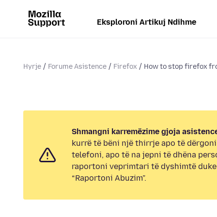
Eksploroni Artikuj Ndihme
Hyrje
Forume Asistence
Firefox
How to stop firefox fr
Shmangni karremëzime gjoja asistence
kurrë të bëni një thirrje apo të dërgon
telefoni, apo të na jepni të dhëna pers
raportoni veprimtari të dyshimtë duk
“Raportoni Abuzim”.