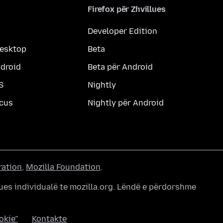
Firefox për Zhvillues
Developer Edition
desktop
Beta
ndroid
Beta për Android
S
Nightly
ocus
Nightly për Android
ration
,
Mozilla Foundation
.
ues individualë te mozilla.org. Lëndë e përdorshme
okie”
Kontakte