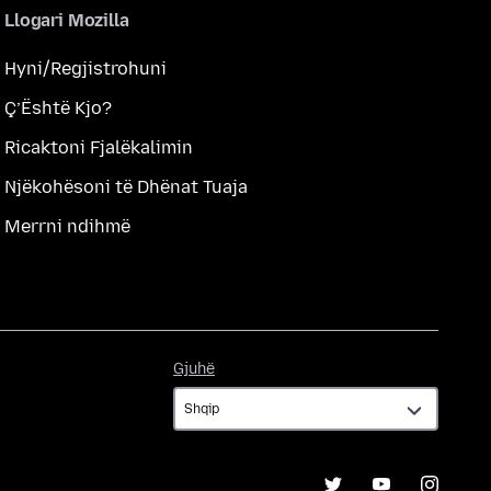
Llogari Mozilla
Hyni/Regjistrohuni
Ç’Është Kjo?
Ricaktoni Fjalëkalimin
Njëkohësoni të Dhënat Tuaja
Merrni ndihmë
Gjuhë
Gjuhë