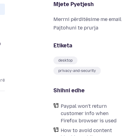
Mjete Pyetjesh
Merrni përditësime me email
Pajtohuni te prurja
b
Etiketa
desktop
privacy-and-security
arë
Shihni edhe
Paypal won't return
customer info when
Firefox browser is used
How to avoid content