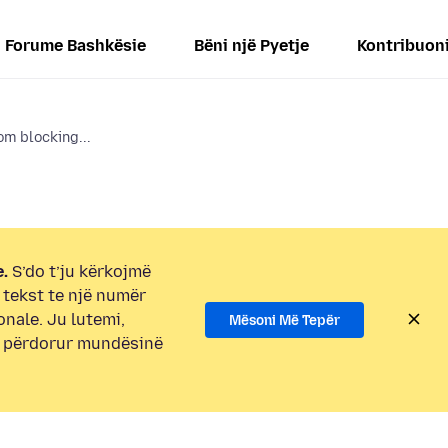
Forume Bashkësie
Bëni një Pyetje
Kontribuon
om blocking...
.
S’do t’ju kërkojmë
i tekst te një numër
onale. Ju lutemi,
Mësoni Më Tepër
e përdorur mundësinë