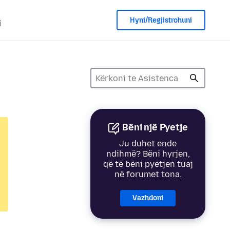
Hyni/Regjistrohuni
i
Bëni një Pyetje
Ju duhet ende
ndihmë? Bëni hyrjen,
që të bëni pyetjen tuaj
në forumet tona.
Vazhdoni