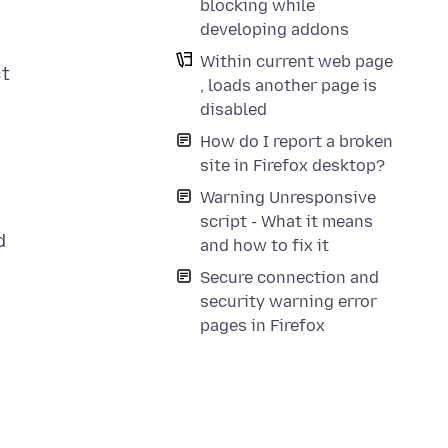
blocking while
developing addons
Within current web page
ct
, loads another page is
disabled
How do I report a broken
site in Firefox desktop?
Warning Unresponsive
script - What it means
d
and how to fix it
Secure connection and
security warning error
pages in Firefox