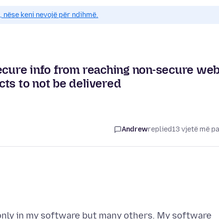
e, nëse keni nevojë për ndihmë.
secure info from reaching non-secure we
ts to not be delivered
Andrew
replied
13 vjetë më p
 only in my software but many others. My software