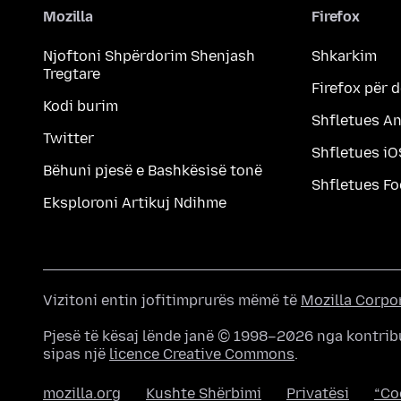
Mozilla
Firefox
Njoftoni Shpërdorim Shenjash
Shkarkim
Tregtare
Firefox për 
Kodi burim
Shfletues A
Twitter
Shfletues iO
Bëhuni pjesë e Bashkësisë tonë
Shfletues F
Eksploroni Artikuj Ndihme
Vizitoni entin jofitimprurës mëmë të
Mozilla Corpo
Pjesë të kësaj lënde janë © 1998–2026 nga kontrib
sipas një
licence Creative Commons
.
mozilla.org
Kushte Shërbimi
Privatësi
“Co