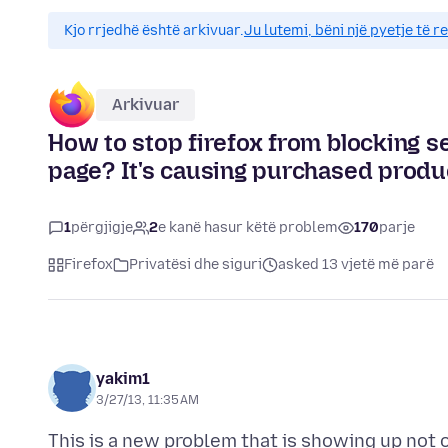
Kjo rrjedhë është arkivuar.
Ju lutemi, bëni një pyetje të r
Arkivuar
How to stop firefox from blocking 
page? It's causing purchased produc
1
përgjigje
2
e kanë hasur këtë problem
170
parje
Firefox
Privatësi dhe siguri
asked 13 vjetë më parë
yakim1
3/27/13, 11:35 AM
This is a new problem that is showing up not