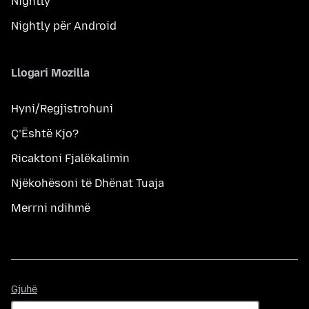
Nightly
Nightly për Android
Llogari Mozilla
Hyni/Regjistrohuni
Ç’Është Kjo?
Ricaktoni Fjalëkalimin
Njëkohësoni të Dhënat Tuaja
Merrni ndihmë
Gjuhë
Gjuhë