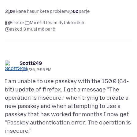
0
e kanë hasur këtë problem
60
parje
Firefox
Mirëfilltësim dyfaktorësh
asked 3 muaj më parë
Scott249
4/23/26, 2:55 PM
I am unable to use passkey with the 150.0 (64-
bit) update of firefox. I get a message "The
operation is insecure." when trying to create a
new passkey and when attempting to use a
passkey that has worked for months I now get
"Passkey authentication error: The operation is
insecure."