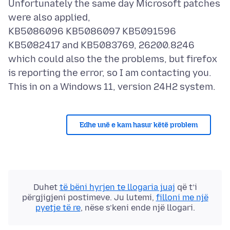
Unfortunately the same day Microsoft patches
were also applied,
KB5086096 KB5086097 KB5091596
KB5082417 and KB5083769, 26200.8246
which could also the the problems, but firefox
is reporting the error, so I am contacting you.
Edhe unë e kam hasur këtë problem
Duhet
të bëni hyrjen te llogaria juaj
që t’i
përgjigjeni postimeve. Ju lutemi,
filloni me një
pyetje të re
, nëse s’keni ende një llogari.