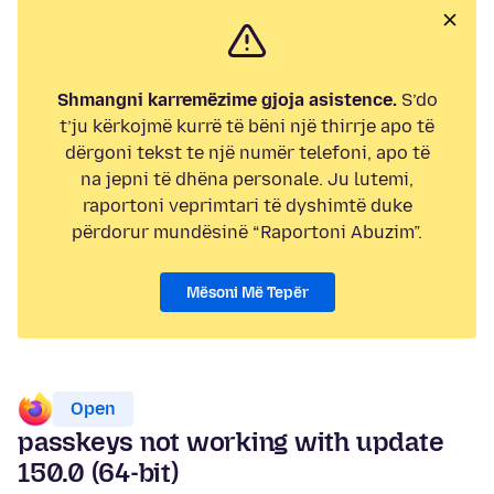
Shmangni karremëzime gjoja asistence.
S’do
t’ju kërkojmë kurrë të bëni një thirrje apo të
dërgoni tekst te një numër telefoni, apo të
na jepni të dhëna personale. Ju lutemi,
raportoni veprimtari të dyshimtë duke
përdorur mundësinë “Raportoni Abuzim”.
Mësoni Më Tepër
Open
passkeys not working with update
150.0 (64-bit)