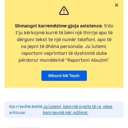
Shmangni karremëzime gjoja asistence.
S’do
t’ju kërkojmë kurrë të bëni një thirrje apo të
dërgoni tekst te një numër telefoni, apo të
na jepni të dhëna personale. Ju lutemi,
raportoni veprimtari të dyshimtë duke
përdorur mundësinë “Raportoni Abuzim”.
Mësoni Më Tepër
Kjo rrjedhë është
Ju lutemi, bëni një pyetje të re, nëse
arkivuar.
keni nevojë për ndihmë.