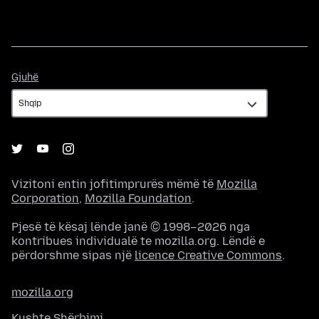
Gjuhë
Gjuhë
Vizitoni entin jofitimprurës mëmë të
Mozilla
Corporation
,
Mozilla Foundation
.
Pjesë të kësaj lënde janë © 1998–2026 nga
kontribues individualë te mozilla.org. Lëndë e
përdorshme sipas një
licence Creative Commons
.
mozilla.org
Kushte Shërbimi