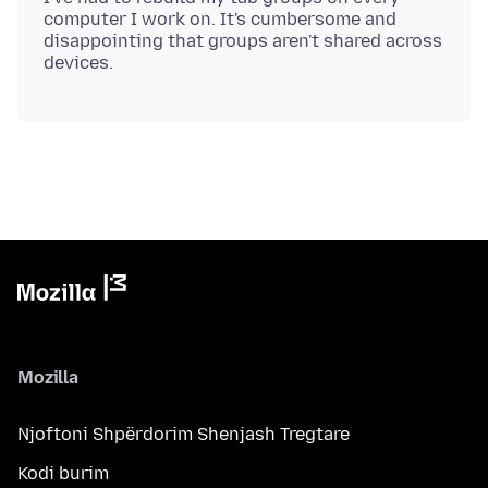
computer I work on. It's cumbersome and
disappointing that groups aren't shared across
Mozilla
Njoftoni Shpërdorim Shenjash Tregtare
Kodi burim