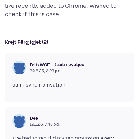
like recently added to Chrome. Wished to
Krejt Përgjigjet (2)
I zoti i pyetjes
FelixWCF
20.8.25, 2:23 p.d.
Dee
19.1.26, 7:46 p.d.
I've had to rebuild my tab groups on every