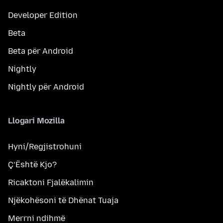
Developer Edition
Beta
Beta për Android
Nightly
Nightly për Android
Llogari Mozilla
Hyni/Regjistrohuni
Ç’Është Kjo?
Ricaktoni Fjalëkalimin
Njëkohësoni të Dhënat Tuaja
Merrni ndihmë