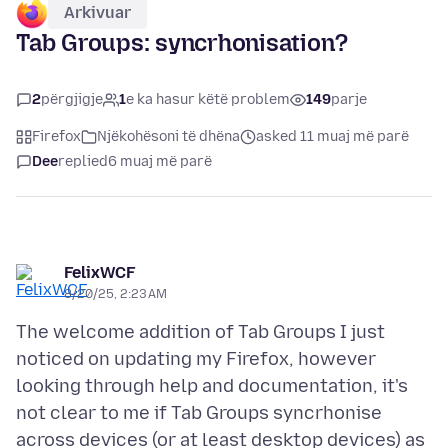
Arkivuar
Tab Groups: syncrhonisation?
2
përgjigje
1
e ka hasur këtë problem
149
parje
Firefox
Njëkohësoni të dhëna
asked 11 muaj më parë
Dee
replied
6 muaj më parë
FelixWCF
8/20/25, 2:23 AM
The welcome addition of Tab Groups I just
noticed on updating my Firefox, however
looking through help and documentation, it's
not clear to me if Tab Groups syncrhonise
across devices (or at least desktop devices) as