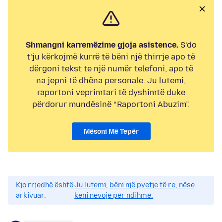
Shmangni karremëzime gjoja asistence.
S’do
t’ju kërkojmë kurrë të bëni një thirrje apo të
dërgoni tekst te një numër telefoni, apo të
na jepni të dhëna personale. Ju lutemi,
raportoni veprimtari të dyshimtë duke
përdorur mundësinë “Raportoni Abuzim”.
Mësoni Më Tepër
Kjo rrjedhë është
Ju lutemi, bëni një pyetje të re, nëse
arkivuar.
keni nevojë për ndihmë.