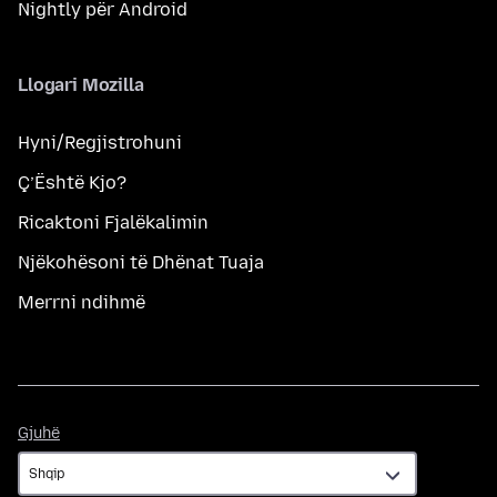
Nightly për Android
Llogari Mozilla
Hyni/Regjistrohuni
Ç’Është Kjo?
Ricaktoni Fjalëkalimin
Njëkohësoni të Dhënat Tuaja
Merrni ndihmë
Gjuhë
Gjuhë