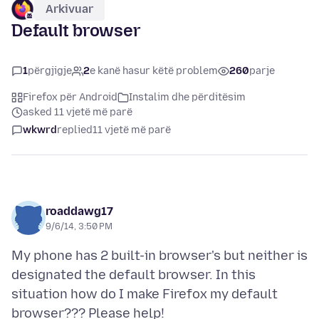
Arkivuar
Default browser
1
përgjigje
2
e kanë hasur këtë problem
260
parje
Firefox për Android
Instalim dhe përditësim
asked 11 vjetë më parë
wkwrd
replied
11 vjetë më parë
roaddawg17
9/6/14, 3:50 PM
My phone has 2 built-in browser's but neither is
designated the default browser. In this
situation how do I make Firefox my default