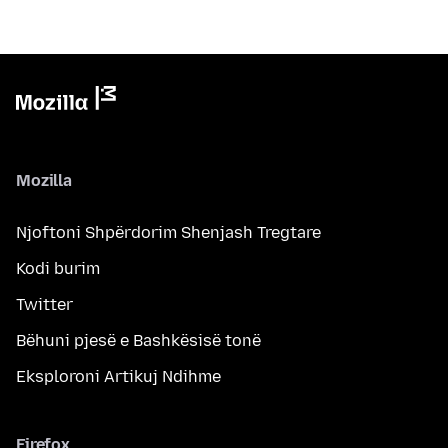
Mozilla
Njoftoni Shpërdorim Shenjash Tregtare
Kodi burim
Twitter
Bëhuni pjesë e Bashkësisë tonë
Eksploroni Artikuj Ndihme
Firefox