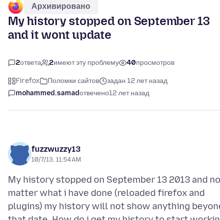
Архивировано
My history stopped on September 13
and it wont update
2
ответа
2
имеют эту проблему
40
просмотров
Firefox
Поломки сайтов
задан 12 лет назад
mohammed.samad
отвечено
12 лет назад
fuzzwuzzy13
10/7/13, 11:54 AM
My history stopped on September 13 2013 and n
matter what i have done (reloaded firefox and
plugins) my history will not show anything beyon
that date. How do i get my history to start worki