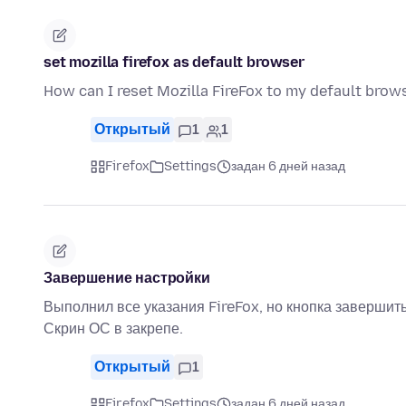
set mozilla firefox as default browser
How can I reset Mozilla FireFox to my default brow
Открытый
1
1
Firefox
Settings
задан 6 дней назад
Завершение настройки
Выполнил все указания FireFox, но кнопка завершить
Скрин ОС в закрепе.
Открытый
1
Firefox
Settings
задан 6 дней назад