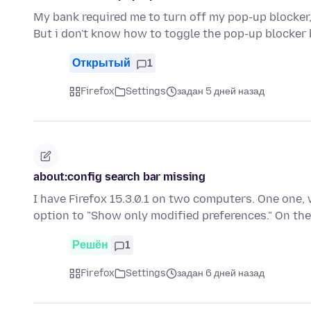
My bank required me to turn off my pop-up blocker,
But i don't know how to toggle the pop-up blocker
Открытый
1
Firefox
Settings
задан 5 дней назад
about:config search bar missing
I have Firefox 15.3.0.1 on two computers. One one, 
option to "Show only modified preferences." On t
Решён
1
Firefox
Settings
задан 6 дней назад