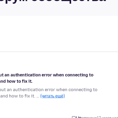
out an authentication error when connecting to
d how to fix it.
bout an authentication error when connecting to
and how to fix it. …
(читать ещё)
Lin
отвечено
17 часов на