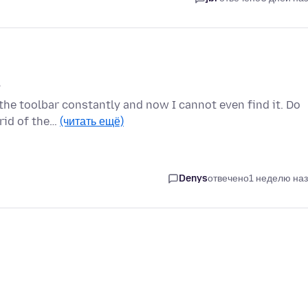
.
the toolbar constantly and now I cannot even find it. Do
 rid of the…
(читать ещё)
Denys
отвечено
1 неделю на