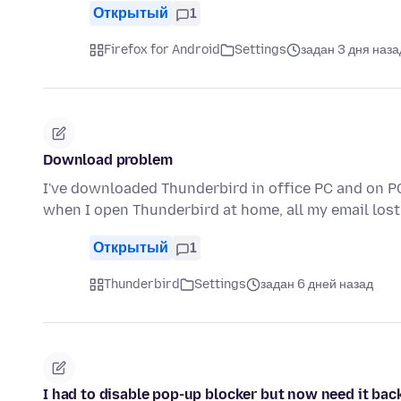
Открытый
1
Firefox for Android
Settings
задан 3 дня наза
Download problem
I've downloaded Thunderbird in office PC and on PC
when I open Thunderbird at home, all my email lost
Открытый
1
Thunderbird
Settings
задан 6 дней назад
I had to disable pop-up blocker but now need it back