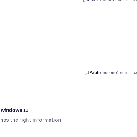
Paul
отвечено
1 день на
o windows 11
has the right information