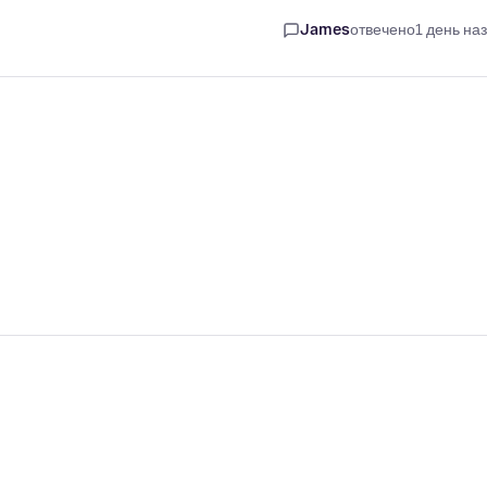
James
отвечено
1 день на