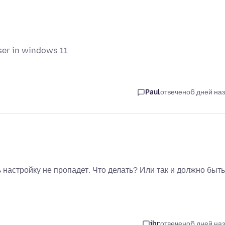
ser in windows 11
Paul
отвечено
6 дней на
 настройку не пропадет. Что делать? Или так и должно быт
jbr
отвечено
6 дней на