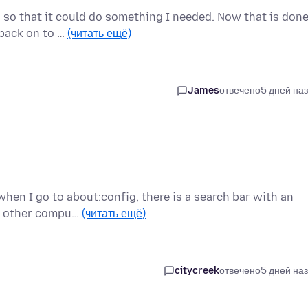
 so that it could do something I needed. Now that is done
 back on to …
(читать ещё)
James
отвечено
5 дней на
when I go to about:config, there is a search bar with an
he other compu…
(читать ещё)
citycreek
отвечено
5 дней на