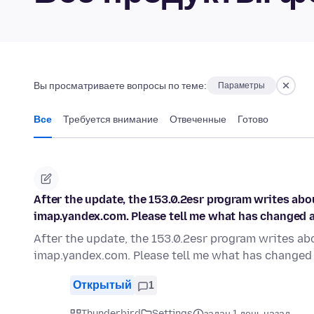
Вы просматриваете вопросы по теме:
Параметры
Все
Требуется внимание
Отвеченные
Готово
After the update, the 153.0.2esr program writes ab
imap.yandex.com. Please tell me what has changed an
After the update, the 153.0.2esr program writes a
imap.yandex.com. Please tell me what has changed 
Открытый
1
Thunderbird
Settings
задан 1 день назад