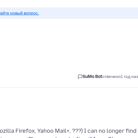
айте новый вопрос.
SuMo Bot
отвечено
1 год на
lla Firefox, Yahoo Mail+, ???) I can no longer find