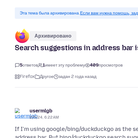
Эта тема была архивирована.
Если вам нужна помощь, зад
Архивировано
Search suggestions in address bar i
5
ответов
1
имеет эту проблему
409
просмотров
Firefox
Другое
задан 2 года назад
usermlgb
2/5/24, 6:22 AM
If I'm using google/bing/duckduckgo as the s
address bar. But bing/duckduckgo search sugg