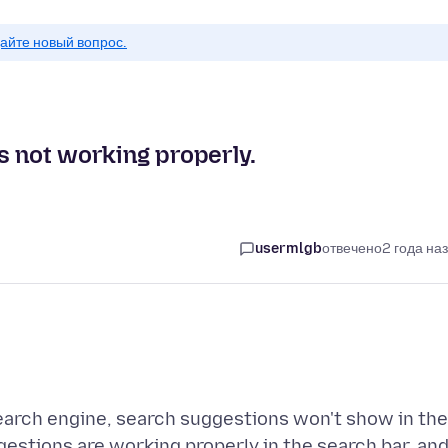
айте новый вопрос.
s not working properly.
usermlgb
отвечено
2 года на
earch engine, search suggestions won't show in the
estions are working properly in the search bar, an