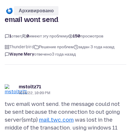
Архивировано
email wont send
1
ответ
0
имеют эту проблему
150
просмотров
Thunderbird
Решение проблем
задан 3 года назад
Wayne Mery
отвечено
3 года назад
mstoltz71
9/16/22, 10:09 PM
twc email wont send. the message could not
be sent because the connection to out going
server(smtp)
mail.twc.com
was lost in the
middle of the transaction. using windows 11