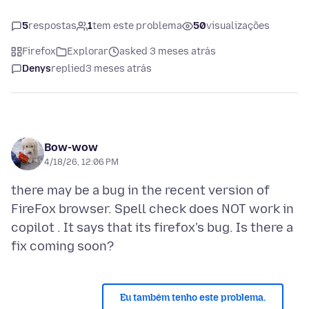
5
respostas
1
tem este problema
50
visualizações
Firefox
Explorar
asked 3 meses atrás
Denys
replied
3 meses atrás
Bow-wow
4/18/26, 12:06 PM
there may be a bug in the recent version of
FireFox browser. Spell check does NOT work in
copilot . It says that its firefox's bug. Is there a
Eu também tenho este problema.