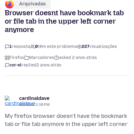
Arquivadas
Browser doesnt have bookmark tab
or file tab in the upper left corner
anymore
1
resposta
0
têm este problema
227
visualizações
Firefox
Marcadores
asked 2 anos atrás
cor-el
replied
2 anos atrás
cardinaldave
6/27/24, 3:30 PM
My firefox browser doesn't have the bookmark