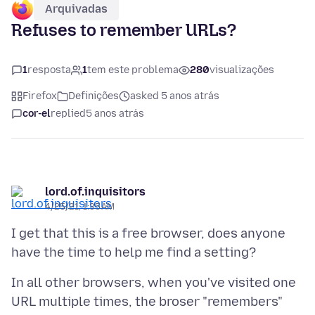
Arquivadas
Refuses to remember URLs?
1
resposta
1
tem este problema
280
visualizações
Firefox
Definições
asked 5 anos atrás
cor-el
replied
5 anos atrás
lord.of.inquisitors
4/25/21, 1:35 AM
I get that this is a free browser, does anyone
In all other browsers, when you've visited one
URL multiple times, the broser "remembers"