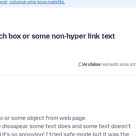
favor, coloque uma nova questão.
h box or some non-hyper link text
Archdov
replied
6 anos at
x or some object from web page.
 dissapear some text does and some text doesn't
t's so annoying! I tried safe mode but it was the