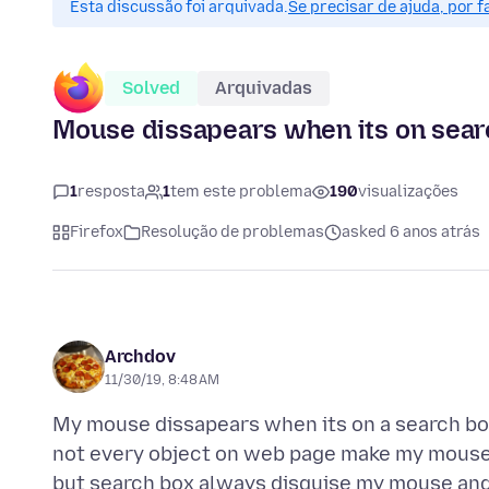
Esta discussão foi arquivada.
Se precisar de ajuda, por 
Solved
Arquivadas
Mouse dissapears when its on searc
1
resposta
1
tem este problema
190
visualizações
Firefox
Resolução de problemas
asked 6 anos atrás
Archdov
11/30/19, 8:48 AM
My mouse dissapears when its on a search bo
not every object on web page make my mouse
but search box always disguise my mouse and i