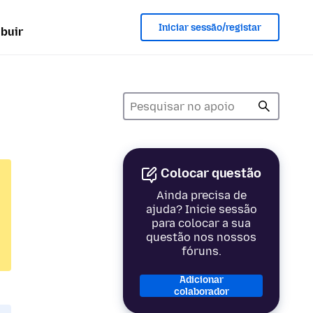
Iniciar sessão/registar
ibuir
Colocar questão
Ainda precisa de
ajuda? Inicie sessão
para colocar a sua
questão nos nossos
fóruns.
Adicionar
colaborador