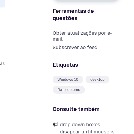
Ferramentas de
questões
Obter atualizações por e-
mail
Subscrever ao feed
rás
Etiquetas
Windows 10
desktop
fix-problems
Consulte também
drop down boxes
disapear until mouse is