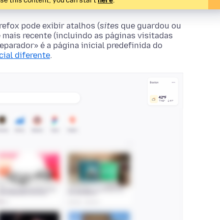
ise this content, you can start
here
.
efox pode exibir atalhos (
sites
que guardou ou
e mais recente (incluindo as páginas visitadas
parador» é a página inicial predefinida do
cial diferente
.