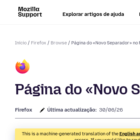
Explorar artigos de ajuda
Início
Firefox
Browse
Página do «Novo Separador» no 
Página do «Novo S
Firefox
Última actualização:
30/06/26
This is a machine-generated translation of the
English a