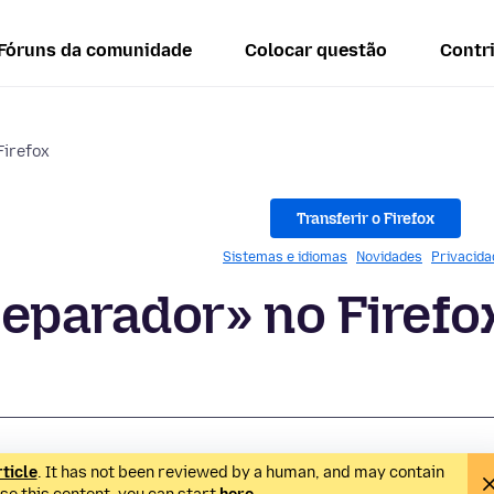
Fóruns da comunidade
Colocar questão
Contr
Firefox
Transferir o Firefox
Sistemas e idiomas
Novidades
Privacida
eparador» no Firefo
rticle
. It has not been reviewed by a human, and may contain