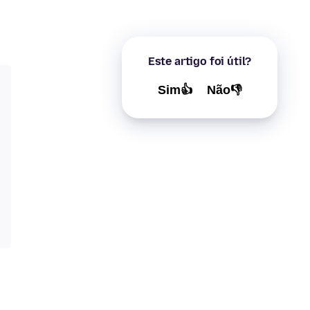
Este artigo foi útil?
Sim👍
Não👎