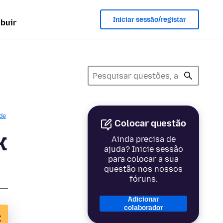
Iniciar sessão/registar
ibuir
de
Colocar questão
x
Ainda precisa de
ajuda? Inicie sessão
para colocar a sua
questão nos nossos
fóruns.
Adicionar
colaborador