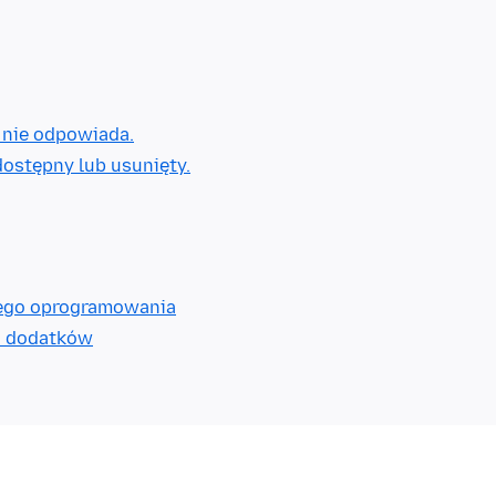
e nie odpowiada.
dostępny lub usunięty.
wego oprogramowania
iu dodatków