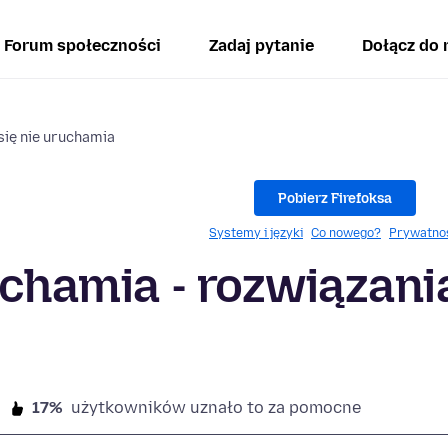
Forum społeczności
Zadaj pytanie
Dołącz do 
się nie uruchamia
Pobierz Firefoksa
Systemy i języki
Co nowego?
Prywatno
uchamia - rozwiązani
17%
użytkowników uznało to za pomocne