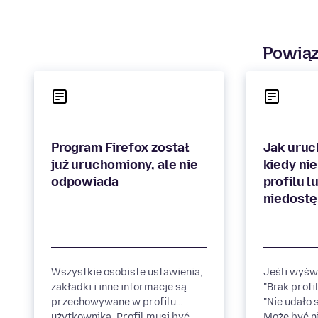
Powiąz
Program Firefox został
Jak uruc
już uruchomiony, ale nie
kiedy ni
profilu lu
Wszystkie osobiste ustawienia,
Jeśli wyświ
zakładki i inne informacje są
"Brak profi
przechowywane w profilu
"Nie udało 
użytkownika. Profil musi być
Może być n