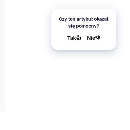
Czy ten artykuł okazał
się pomocny?
Tak👍
Nie👎