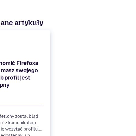
ane artykuły
homić Firefoxa
e masz swojego
b profil jest
etlony został błąd
lu" z komunikatem
się wczytać profilu.
iedostępny lub