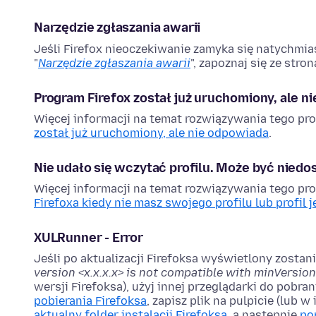
Narzędzie zgłaszania awarii
Jeśli Firefox nieoczekiwanie zamyka się natychmi
"
Narzędzie zgłaszania awarii
", zapoznaj się ze stro
Program Firefox został już uruchomiony, ale n
Więcej informacji na temat rozwiązywania tego pro
został już uruchomiony, ale nie odpowiada
.
Nie udało się wczytać profilu. Może być niedo
Więcej informacji na temat rozwiązywania tego pro
Firefoxa kiedy nie masz swojego profilu lub profil 
XULRunner - Error
Jeśli po aktualizacji Firefoksa wyświetlony zosta
version <x.x.x.x> is not compatible with minVersion 
wersji Firefoksa), użyj innej przeglądarki do pobran
pobierania Firefoksa
, zapisz plik na pulpicie (lub
aktualny folder instalacji Firefoksa
, a następnie
po