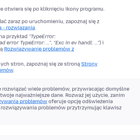
nie otwiera się po kliknięciu ikony programu.
dać zaraz po uruchomieniu, zapoznaj się z
a - rozwiązania
.
(na przykład
"TypeError:
ad error TypeError: …"
,
"Exc in ev handl: ..."
) i
ną
Rozwiązywanie problemów z
nych stron, zapoznaj się ze stroną
Strony
blemów
.
 rozwiązać wiele problemów, przywracając domyślne
twoje najważniejsze dane. Rozważ jej użycie, zanim
ązywania problemów
oferuje opcję odświeżenia
ie rozwiązywania problemów
przytrzymując klawisz