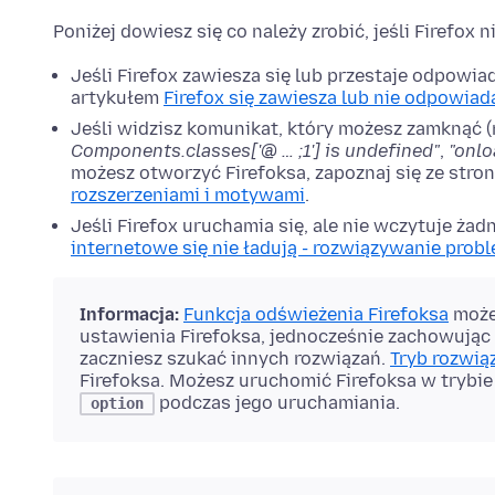
Poniżej dowiesz się co należy zrobić, jeśli Firefox 
Jeśli Firefox zawiesza się lub przestaje odpowia
artykułem
Firefox się zawiesza lub nie odpowiad
Jeśli widzisz komunikat, który możesz zamknąć 
Components.classes['@ … ;1'] is undefined"
,
"onlo
możesz otworzyć Firefoksa, zapoznaj się ze stro
rozszerzeniami i motywami
.
Jeśli Firefox uruchamia się, ale nie wczytuje żad
internetowe się nie ładują - rozwiązywanie pro
Informacja:
Funkcja odświeżenia Firefoksa
może
ustawienia Firefoksa, jednocześnie zachowując 
zaczniesz szukać innych rozwiązań.
Tryb rozwi
Firefoksa. Możesz uruchomić Firefoksa w tryb
podczas jego uruchamiania.
option