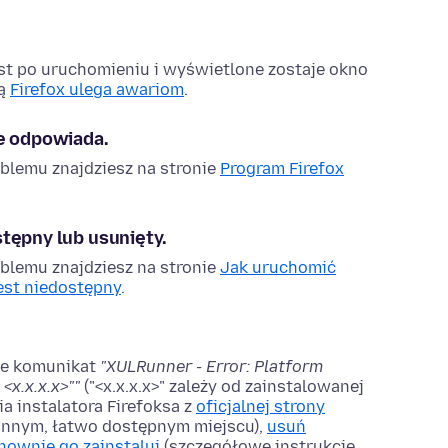
ast po uruchomieniu i wyświetlone zostaje okno
ną
Firefox ulega awariom
.
ie odpowiada.
blemu znajdziesz na stronie
Program Firefox
stępny lub usunięty.
blemu znajdziesz na stronie
Jak uruchomić
jest niedostępny
.
nie komunikat
"XULRunner - Error: Platform
<x.x.x.x>""
("<x.x.x.x>" zależy od zainstalowanej
ia instalatora Firefoksa z
oficjalnej strony
 w innym, łatwo dostępnym miejscu),
usuń
nownie go zainstaluj
(szczegółowe instrukcje