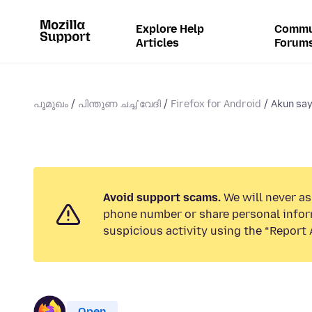
Explore Help
Commu
Articles
Forum
പൂമുഖം
പിന്തുണ ചൎച്ചവേദി
Firefox for Android
Akun say
Avoid support scams.
We will never ask
phone number or share personal infor
suspicious activity using the “Report 
Open