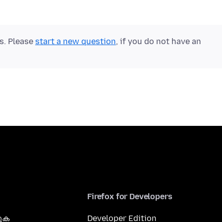
ts. Please
start a new question
, if you do not have an
Firefox for Developers
കുക
Developer Edition