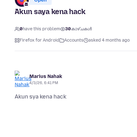
Akun saya kena hack
0
have this problem
30
കാഴ്ചകൾ
Firefox for Android
Accounts
asked 4 months ago
Marius Nahak
4/3/26, 6:41 PM