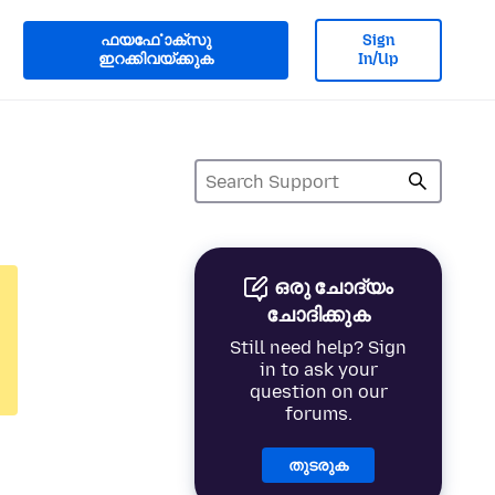
ഫയൎഫോക്സു
Sign
ഇറക്കിവയ്ക്കുക
In/Up
ഒരു ചോദ്യം
ചോദിക്കുക
Still need help? Sign
in to ask your
question on our
forums.
തുടരുക