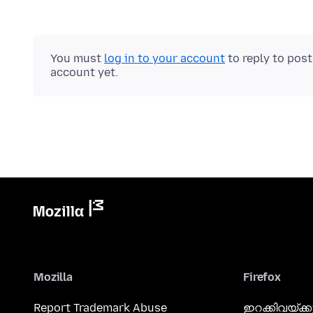
You must
log in to your account
to reply to pos
account yet.
Mozilla
Firefox
Report Trademark Abuse
ഇറക്കിവയ്ക്