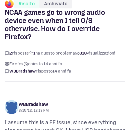
Risolto
Archiviato
NCAA games go to wrong audio
device even when I tell O/S
otherwise. How do I override
Firefox?
2
risposte
1
ha questo problema
318
visualizzazioni
Firefox
chiesto 14 anni fa
WBBradshaw
risposto
14 anni fa
WBBradshaw
3/15/12, 12:13 PM
I assume this is a FF issue, since everything