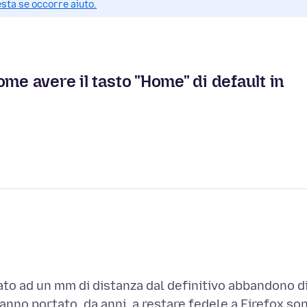
esta se occorre aiuto.
me avere il tasto "Home" di default in
ivato ad un mm di distanza dal definitivo abbandono d
hanno portato, da anni, a restare fedele a Firefox so