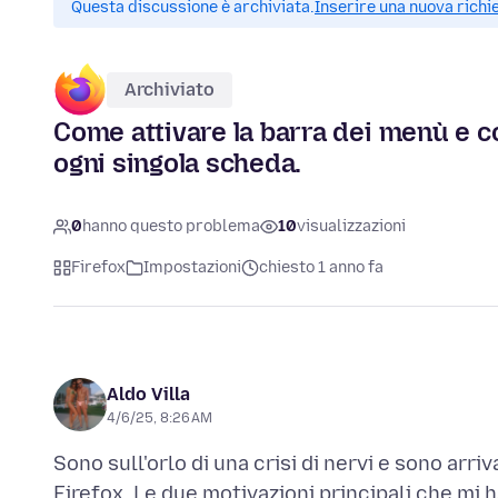
Questa discussione è archiviata.
Inserire una nuova richi
Archiviato
Come attivare la barra dei menù e co
ogni singola scheda.
0
hanno questo problema
10
visualizzazioni
Firefox
Impostazioni
chiesto 1 anno fa
Aldo Villa
4/6/25, 8:26 AM
Sono sull'orlo di una crisi di nervi e sono arr
Firefox. Le due motivazioni principali che mi 