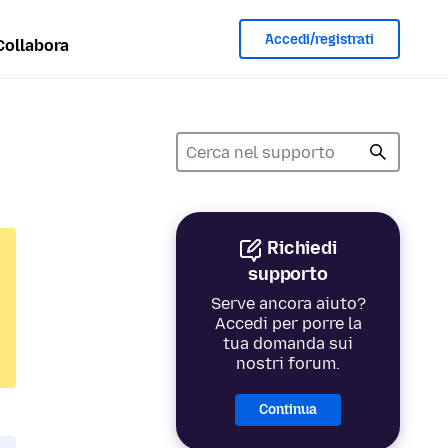
Accedi/registrati
Collabora
Richiedi
supporto
Serve ancora aiuto?
Accedi per porre la
tua domanda sui
nostri forum.
Continua