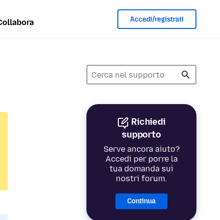
Accedi/registrati
Collabora
Richiedi
supporto
Serve ancora aiuto?
Accedi per porre la
tua domanda sui
nostri forum.
Continua