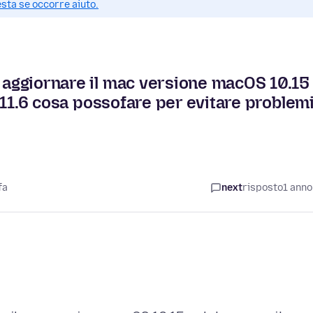
esta se occorre aiuto.
r aggiornare il mac versione macOS 10.15
10.11.6 cosa possofare per evitare problem
fa
next
risposto
1 anno