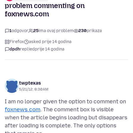
problem commenting on
foxnews.com
1
odgovor
25
ima ovaj problem
230
prikaza
Firefox
asked prije 14 godina
dpdh
replied
prije 14 godina
twptexas
5/21/12, 8:30 AM
I am no longer given the option to comment on
foxnews.com
. The comment box is visible
when the article begins loading but disappears
after loading is complete. The only options