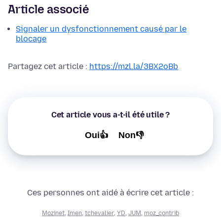
Article associé
Signaler un dysfonctionnement causé par le
blocage
Partagez cet article :
https://mzl.la/3BX2oBb
Cet article vous a-t-il été utile ?
Oui👍
Non👎
Ces personnes ont aidé à écrire cet article :
Mozinet
,
Imen
,
tchevalier
,
YD
,
JUM
,
moz_contrib