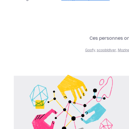
Ces personnes ont 
Goofy
,
scoobidiver
,
Mozine