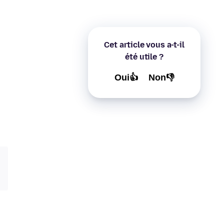
Cet article vous a-t-il
été utile ?
Oui👍
Non👎