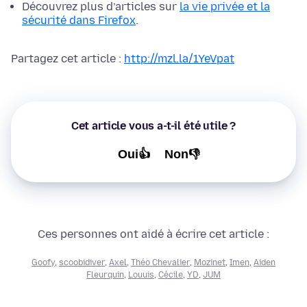
Découvrez plus d’articles sur
la vie privée et la
sécurité dans Firefox
.
Partagez cet article :
http://mzl.la/1YeVpat
Cet article vous a-t-il été utile ?
Oui👍
Non👎
Ces personnes ont aidé à écrire cet article :
Goofy
,
scoobidiver
,
Axel
,
Théo Chevalier
,
Mozinet
,
Imen
,
Aiden
Fleurquin
,
Louuis
,
Cécile
,
YD
,
JUM