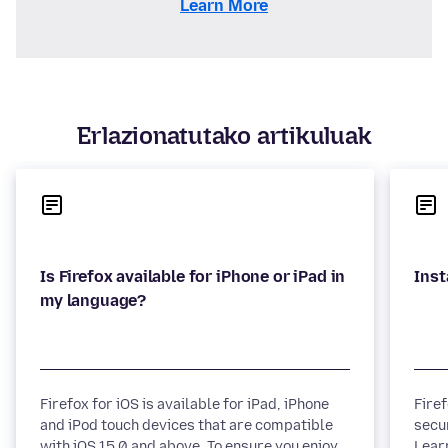
Learn More
Erlazionatutako artikuluak
Is Firefox available for iPhone or iPad in
Firefox for iOS is available for iPad, iPhone
Fire
and iPod touch devices that are compatible
secu
with iOS 15.0 and above. To ensure you enjoy
Lear