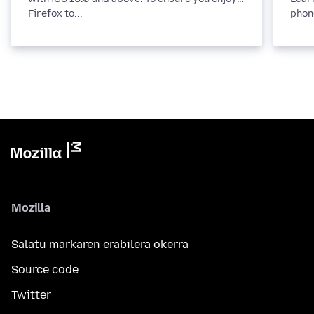
Firefox to...
phone
Mozilla
Salatu markaren erabilera okerra
Source code
Twitter