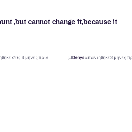
unt ,but cannot change it,because it
ήθηκε στις 3 μήνες πριν
Denys
απαντήθηκε
3 μήνες π