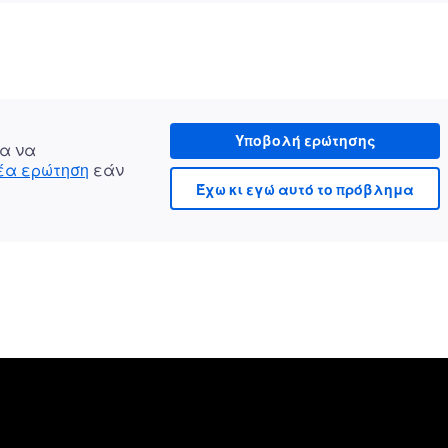
Υποβολή ερώτησης
α να
νέα ερώτηση
εάν
Έχω κι εγώ αυτό το πρόβλημα