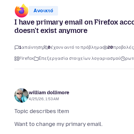
Ανοικτό
I have primary email on Firefox acco
doesn't exist anymore
1
απάντηση
0
έχουν αυτό το πρόβλημα
20
προβολές
Firefox
Επεξεργασία στοιχείων λογαριασμού
ρωτ
william dollimore
4/25/26, 1:53 AM