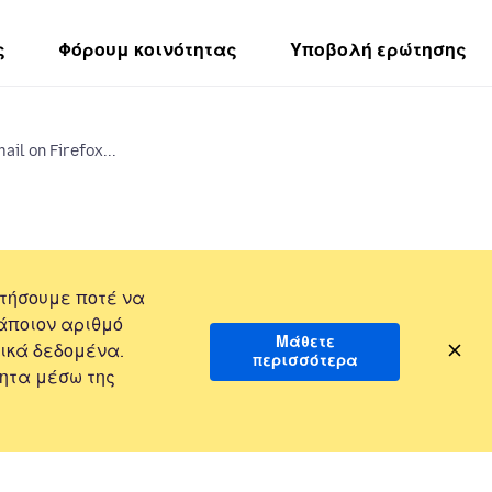
ς
Φόρουμ κοινότητας
Υποβολή ερώτησης
ail on Firefox...
τήσουμε ποτέ να
άποιον αριθμό
Μάθετε
ικά δεδομένα.
περισσότερα
ητα μέσω της