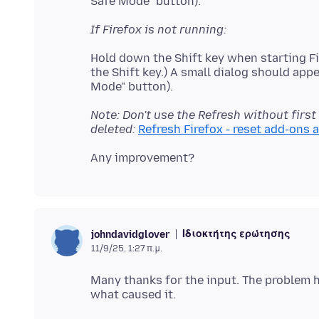
If Firefox is not running:
Hold down the Shift key when starting Fi
the Shift key.) A small dialog should appe
Note: Don't use the Refresh without first
deleted:
Refresh Firefox - reset add-ons 
Ιδιοκτήτης ερώτησης
johndavidglover
11/9/25, 1:27 π.μ.
Many thanks for the input. The problem ha