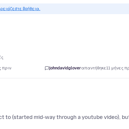
ρειάζεστε βοήθεια.
ές
ς πριν
johndavidglover
απαντήθηκε
11 μήνες π
ect to (started mid-way through a youtube video), bu