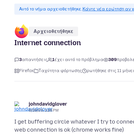
Αυτό το νήμα αρχειοθετήθηκε.
Κάντε νέα ερώτηση αν χ
Αρχειοθετήθηκε
Internet connection
3
απαντήσεις
1
έχει αυτό το πρόβλημα
309
προβολ
Firefox
Ταχύτητα φόρτωσης
ρωτήθηκε στις 11 μήνε
johndavidglover
9/10/25, 1:28 PM
I get buffering circle whatever I try to conn