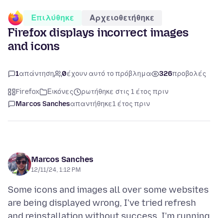
Επιλύθηκε
Αρχειοθετήθηκε
Firefox displays incorrect images
and icons
1
απάντηση
0
έχουν αυτό το πρόβλημα
326
προβολές
Firefox
Εικόνες
ρωτήθηκε στις 1 έτος πριν
Marcos Sanches
απαντήθηκε
1 έτος πριν
Marcos Sanches
12/11/24, 1:12 PM
Some icons and images all over some websites
are being displayed wrong, I've tried refresh
and reinstallation without success. I'm running