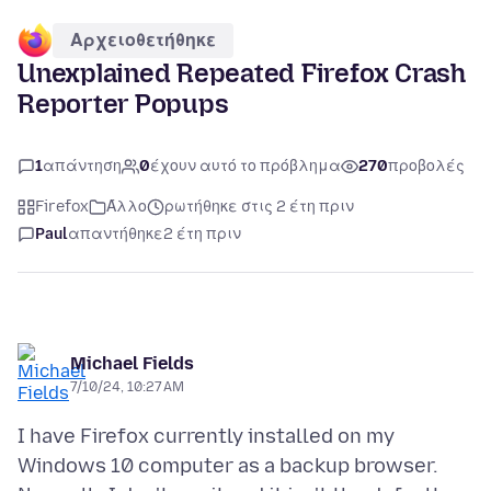
Αρχειοθετήθηκε
Unexplained Repeated Firefox Crash
Reporter Popups
1
απάντηση
0
έχουν αυτό το πρόβλημα
270
προβολές
Firefox
Άλλο
ρωτήθηκε στις 2 έτη πριν
Paul
απαντήθηκε
2 έτη πριν
Michael Fields
7/10/24, 10:27 AM
I have Firefox currently installed on my
Windows 10 computer as a backup browser.