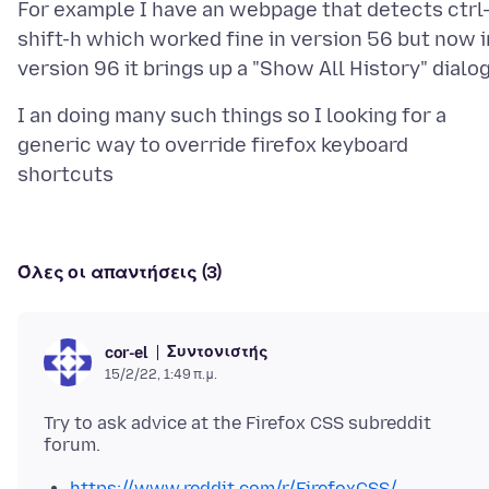
For example I have an webpage that detects ctrl
shift-h which worked fine in version 56 but now i
I an doing many such things so I looking for a
generic way to override firefox keyboard
Όλες οι απαντήσεις (3)
Συντονιστής
cor-el
15/2/22, 1:49 π.μ.
Try to ask advice at the Firefox CSS subreddit
https://www.reddit.com/r/FirefoxCSS/