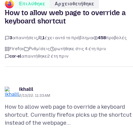
Επιλύθηκε
Αρχειοθετήθηκε
How to allow web page to override a
keyboard shortcut
3
απαντήσεις
1
έχει αυτό το πρόβλημα
458
προβολές
Firefox
Ρυθμίσεις
ρωτήθηκε στις 4 έτη πριν
cor-el
απαντήθηκε
2 έτη πριν
ikhalil
2/13/22, 11:33 AM
How to allow web page to override a keyboard
shortcut. Currently firefox picks up the shortcut