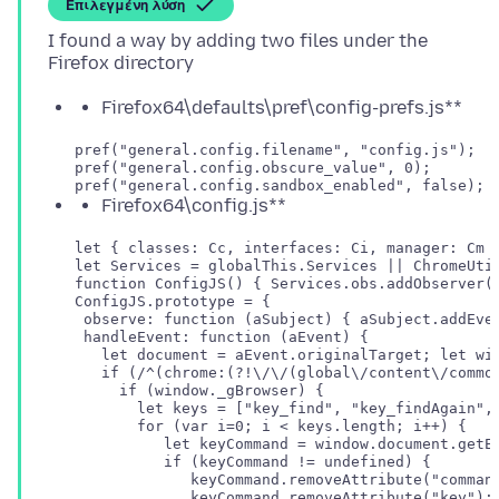
Επιλεγμένη λύση
I found a way by adding two files under the
Firefox64\defaults\pref\config-prefs.js**
   pref("general.config.filename", "config.js");   
   pref("general.config.obscure_value", 0);  

Firefox64\config.js**
   let { classes: Cc, interfaces: Ci, manager: Cm  
   let Services = globalThis.Services || ChromeUtil
   function ConfigJS() { Services.obs.addObserver(t
   ConfigJS.prototype = {

    observe: function (aSubject) { aSubject.addEven
    handleEvent: function (aEvent) {

      let document = aEvent.originalTarget; let win
      if (/^(chrome:(?!\/\/(global\/content\/commo
        if (window._gBrowser) {

          let keys = ["key_find", "key_findAgain",
          for (var i=0; i < keys.length; i++) {

             let keyCommand = window.document.getEl
             if (keyCommand != undefined) { 

                keyCommand.removeAttribute("command
                keyCommand.removeAttribute("key"); 