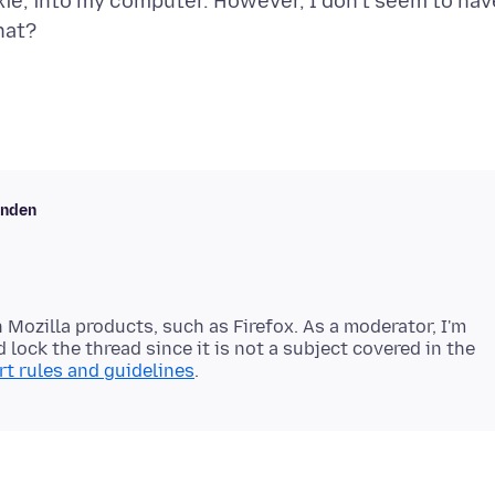
rixie, into my computer. However, I don't seem to hav
enden
 Mozilla products, such as Firefox. As a moderator, I'm
 lock the thread since it is not a subject covered in the
t rules and guidelines