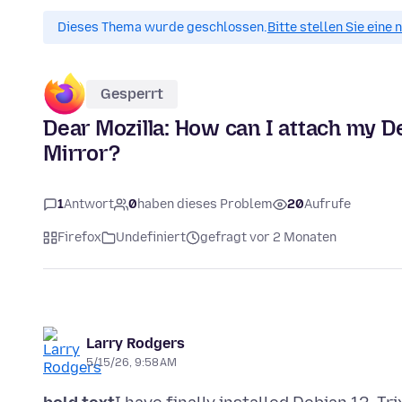
Dieses Thema wurde geschlossen.
Bitte stellen Sie eine
Gesperrt
Dear Mozilla: How can I attach my De
Mirror?
1
Antwort
0
haben dieses Problem
20
Aufrufe
Firefox
Undefiniert
gefragt vor 2 Monaten
Larry Rodgers
5/15/26, 9:58 AM