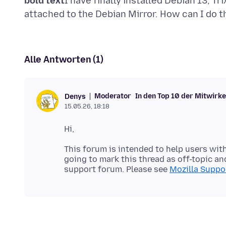
bold text
I have finally installed Debian 13, T
Alle Antworten (1)
Moderator
In den Top 10 der Mitwirk
Denys
15.05.26, 18:18
This forum is intended to help users with
going to mark this thread as off-topic and
support forum. Please see
Mozilla Suppor