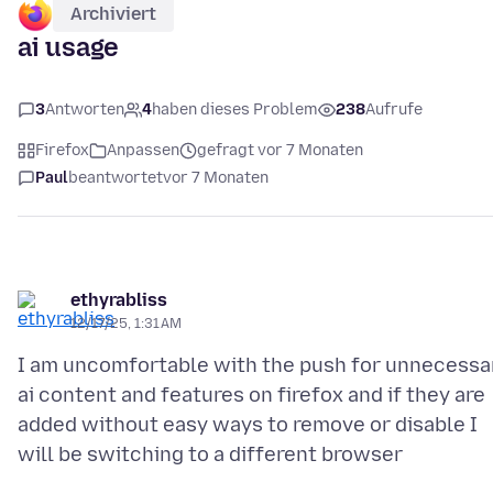
Archiviert
ai usage
3
Antworten
4
haben dieses Problem
238
Aufrufe
Firefox
Anpassen
gefragt vor 7 Monaten
Paul
beantwortet
vor 7 Monaten
ethyrabliss
12/17/25, 1:31 AM
I am uncomfortable with the push for unnecessa
ai content and features on firefox and if they are
added without easy ways to remove or disable I