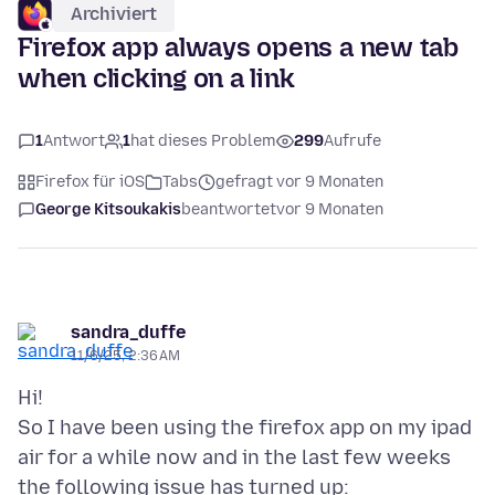
Archiviert
Firefox app always opens a new tab
when clicking on a link
1
Antwort
1
hat dieses Problem
299
Aufrufe
Firefox für iOS
Tabs
gefragt vor 9 Monaten
George Kitsoukakis
beantwortet
vor 9 Monaten
sandra_duffe
11/6/25, 2:36 AM
Hi!
So I have been using the firefox app on my ipad
air for a while now and in the last few weeks
the following issue has turned up: