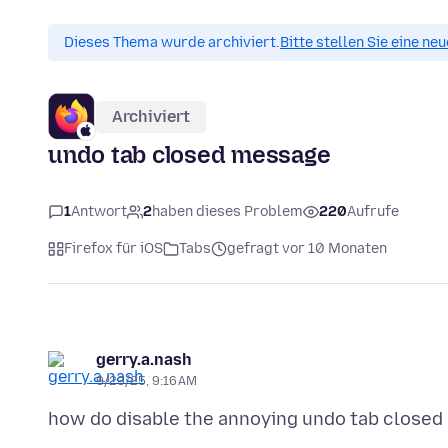
Dieses Thema wurde archiviert.
Bitte stellen Sie eine ne
Archiviert
undo tab closed message
1
Antwort
2
haben dieses Problem
220
Aufrufe
Firefox für iOS
Tabs
gefragt vor 10 Monaten
gerry.a.nash
9/23/25, 9:16 AM