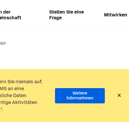
n der
Stellen Sie eine
Mitwirken
einschaft
Frage
age
rn Sie niemals auf,
MS an eine
Weitere
liche Daten
Informationen
htige Aktivitäten
“.