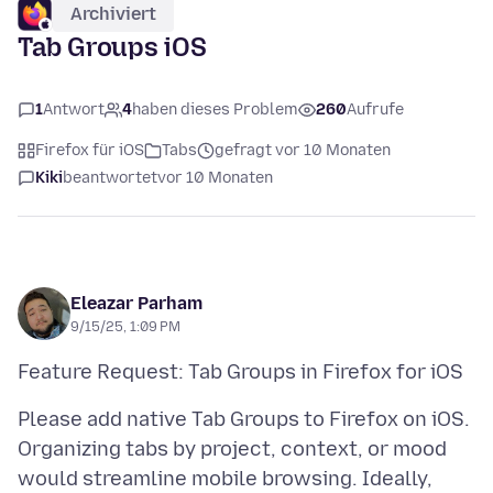
Archiviert
Tab Groups iOS
1
Antwort
4
haben dieses Problem
260
Aufrufe
Firefox für iOS
Tabs
gefragt vor 10 Monaten
Kiki
beantwortet
vor 10 Monaten
Eleazar Parham
9/15/25, 1:09 PM
Please add native Tab Groups to Firefox on iOS.
Organizing tabs by project, context, or mood
would streamline mobile browsing. Ideally,