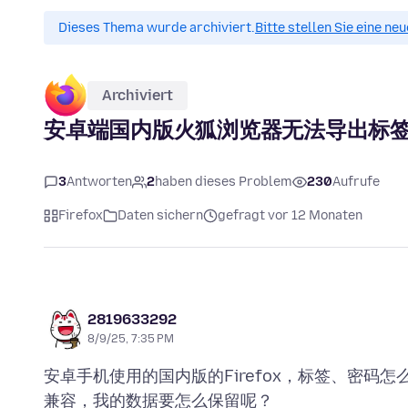
Dieses Thema wurde archiviert.
Bitte stellen Sie eine ne
Archiviert
安卓端国内版火狐浏览器无法导出标
3
Antworten
2
haben dieses Problem
230
Aufrufe
Firefox
Daten sichern
gefragt vor 12 Monaten
2819633292
8/9/25, 7:35 PM
安卓手机使用的国内版的Firefox，标签、密