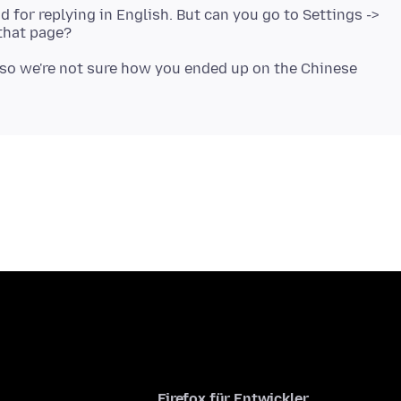
d for replying in English. But can you go to Settings ->
 so we're not sure how you ended up on the Chinese
Firefox für Entwickler