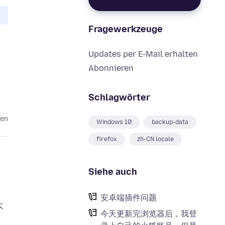
Fragewerkzeuge
Updates per E-Mail erhalten
Abonnieren
Schlagwörter
ten
Windows 10
backup-data
firefox
zh-CN locale
Siehe auch
安卓端插件问题
不
今天更新完浏览器后，我登