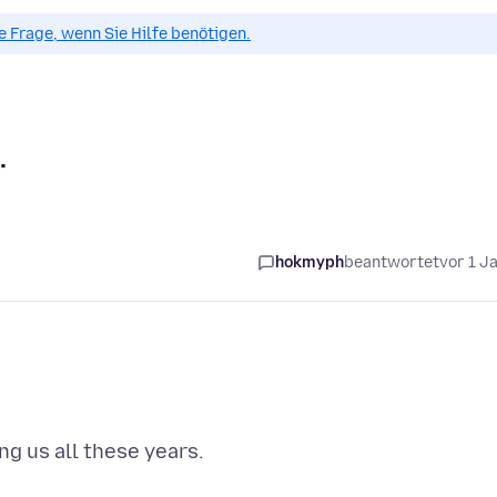
ue Frage, wenn Sie Hilfe benötigen.
.
hokmyph
beantwortet
vor 1 J