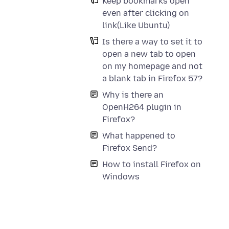
Keep bookmarks open
even after clicking on
link(Like Ubuntu)
Is there a way to set it to
open a new tab to open
on my homepage and not
a blank tab in Firefox 57?
Why is there an
OpenH264 plugin in
Firefox?
What happened to
Firefox Send?
How to install Firefox on
Windows