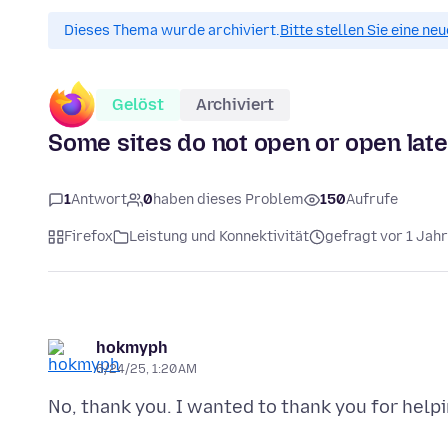
Dieses Thema wurde archiviert.
Bitte stellen Sie eine ne
Gelöst
Archiviert
Some sites do not open or open late
1
Antwort
0
haben dieses Problem
150
Aufrufe
Firefox
Leistung und Konnektivität
gefragt vor 1 Jahr
hokmyph
6/24/25, 1:20 AM