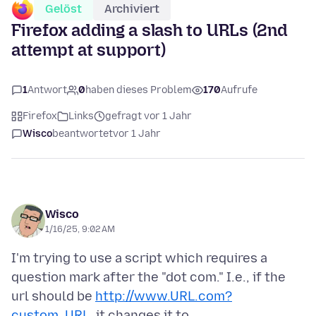
Gelöst
Archiviert
Firefox adding a slash to URLs (2nd
attempt at support)
1
Antwort
0
haben dieses Problem
170
Aufrufe
Firefox
Links
gefragt vor 1 Jahr
Wisco
beantwortet
vor 1 Jahr
Wisco
1/16/25, 9:02 AM
I'm trying to use a script which requires a
question mark after the "dot com." I.e., if the
url should be
http://www.URL.com?
custom_URL
, it changes it to