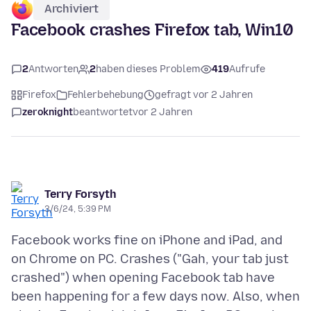
Archiviert
Facebook crashes Firefox tab, Win10
2
Antworten
2
haben dieses Problem
419
Aufrufe
Firefox
Fehlerbehebung
gefragt vor 2 Jahren
zeroknight
beantwortet
vor 2 Jahren
Terry Forsyth
3/6/24, 5:39 PM
Facebook works fine on iPhone and iPad, and
on Chrome on PC. Crashes ("Gah, your tab just
crashed") when opening Facebook tab have
been happening for a few days now. Also, when