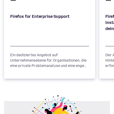
Firefox for Enterprise Support
Fire
inst
dein
Ein dediziertes Angebot auf
Der A
Unternehmensebene für Organisationen, die
Hint
eine private Problemanalyse und eine enge
erfo
Zusammenarbeit mit den Entwickler- und
insta
Produktteams von Mozilla benötigen.