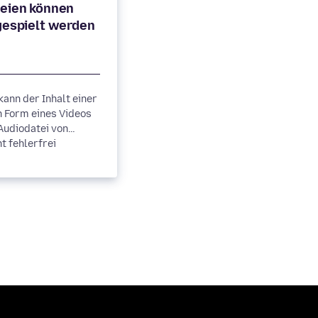
eien können
ann der Inhalt einer
n Form eines Videos
Audiodatei von
ht fehlerfrei
laden oder
..