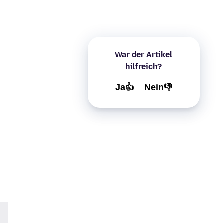
War der Artikel
hilfreich?
Ja👍
Nein👎