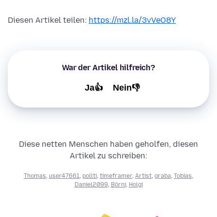
Diesen Artikel teilen:
https://mzl.la/3vVeO8Y
War der Artikel hilfreich?
Ja👍
Nein👎
Diese netten Menschen haben geholfen, diesen
Artikel zu schreiben:
Thomas
,
user47661
,
pollti
,
timeframer
,
Artist
,
graba
,
Tobias
,
Daniel2099
,
Börni
,
Holgi