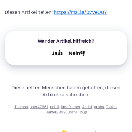
Diesen Artikel teilen:
https://mzl.la/3vVeO8Y
War der Artikel hilfreich?
Ja👍
Nein👎
Diese netten Menschen haben geholfen, diesen
Artikel zu schreiben:
Thomas
,
user47661
,
pollti
,
timeframer
,
Artist
,
graba
,
Tobias
,
Daniel2099
,
Börni
,
Holgi