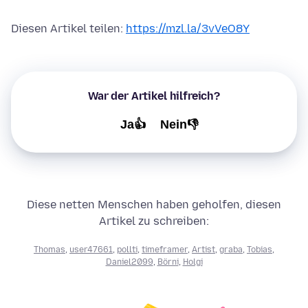
Diesen Artikel teilen:
https://mzl.la/3vVeO8Y
War der Artikel hilfreich?
Ja👍
Nein👎
Diese netten Menschen haben geholfen, diesen
Artikel zu schreiben:
Thomas
,
user47661
,
pollti
,
timeframer
,
Artist
,
graba
,
Tobias
,
Daniel2099
,
Börni
,
Holgi