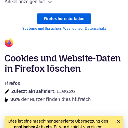
Artikel anzeigen für:
Firefox herunterladen
Systeme und Sprachen
Was ist neu
Datenschutz
Cookies und Website-Daten
in Firefox löschen
Firefox
Zuletzt aktualisiert:
11.06.26
36%
der Nutzer finden dies hilfreich
Dies ist eine maschinengenerierte Übersetzung des
englischen Artikels
. Er wurde nicht von einem