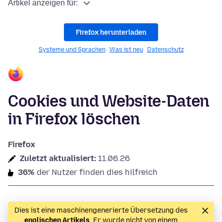
Artikel anzeigen für:
Firefox herunterladen
Systeme und Sprachen
Was ist neu
Datenschutz
Cookies und Website-Daten
in Firefox löschen
Firefox
Zuletzt aktualisiert:
11.06.26
36%
der Nutzer finden dies hilfreich
Dies ist eine maschinengenerierte Übersetzung des
englischen Artikels
. Er wurde nicht von einem