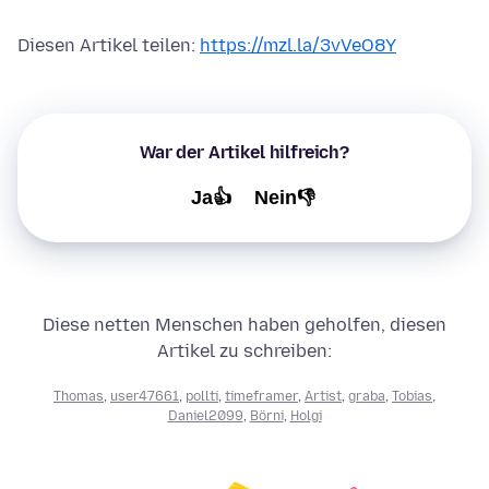
Diesen Artikel teilen:
https://mzl.la/3vVeO8Y
War der Artikel hilfreich?
Ja👍
Nein👎
Diese netten Menschen haben geholfen, diesen
Artikel zu schreiben:
Thomas
,
user47661
,
pollti
,
timeframer
,
Artist
,
graba
,
Tobias
,
Daniel2099
,
Börni
,
Holgi