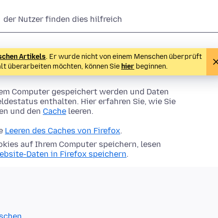
der Nutzer finden dies hilfreich
schen Artikels
. Er wurde nicht von einem Menschen überprüft
alt überarbeiten möchten, können Sie
hier
beginnen.
Ihrem Computer gespeichert werden und Daten
ldestatus enthalten. Hier erfahren Sie, wie Sie
hen und den
Cache
leeren.
ie
Leeren des Caches von Firefox
.
kies auf Ihrem Computer speichern, lesen
ebsite-Daten in Firefox speichern
.
öschen