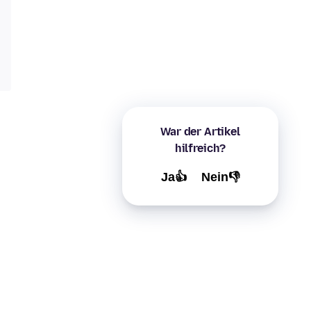
War der Artikel
hilfreich?
Ja👍
Nein👎