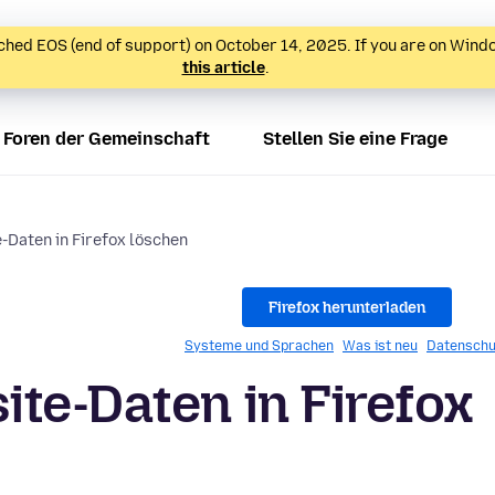
hed EOS (end of support) on October 14, 2025. If you are on Wind
this article
.
Foren der Gemeinschaft
Stellen Sie eine Frage
-Daten in Firefox löschen
Firefox herunterladen
Systeme und Sprachen
Was ist neu
Datenschu
te-Daten in Firefox