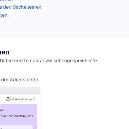
e den Cache leeren
lten
hen
e-Daten und temporär zwischengespeicherte
 der Adressleiste.