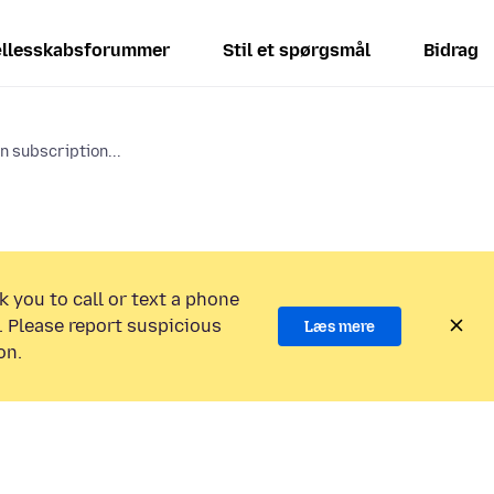
llesskabsforummer
Stil et spørgsmål
Bidrag
n subscription...
k you to call or text a phone
 Please report suspicious
Læs mere
on.