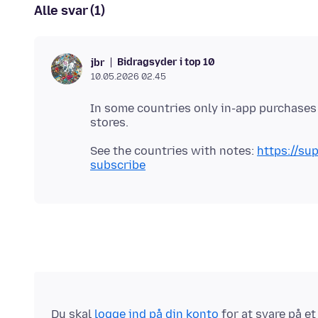
Alle svar (1)
Bidragsyder i top 10
jbr
10.05.2026 02.45
In some countries only in-app purchases 
See the countries with notes:
https://su
subscribe
Du skal
logge ind på din konto
for at svare på e