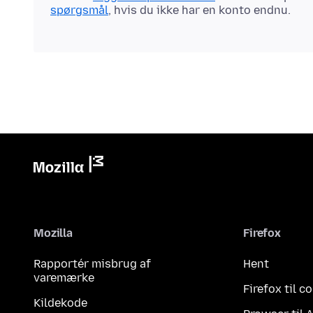
spørgsmål
, hvis du ikke har en konto endnu.
Mozilla
Firefox
Rapportér misbrug af
Hent
varemærke
Firefox til 
Kildekode