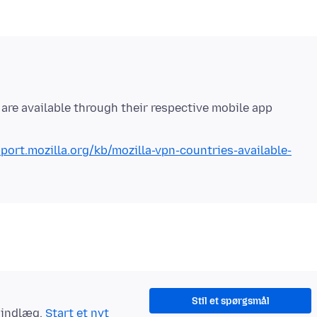
are available through their respective mobile app
pport.mozilla.org/kb/mozilla-vpn-countries-available-
Stil et spørgsmål
t indlæg.
Start et nyt