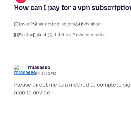
How can I pay for a vpn subscriptio
1
svar
0
har dette problem
10
visninger
Firefox
Konti
stillet for 2 måneder siden
rmasasso
5/7/26, 11:10 PM
Please direct me to a method to complete sig