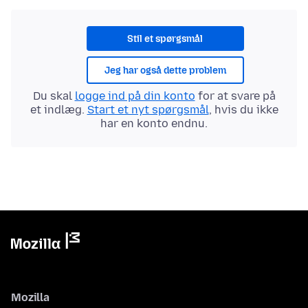
Stil et spørgsmål
Jeg har også dette problem
Du skal
logge ind på din konto
for at svare på
et indlæg.
Start et nyt spørgsmål
, hvis du ikke
har en konto endnu.
Mozilla