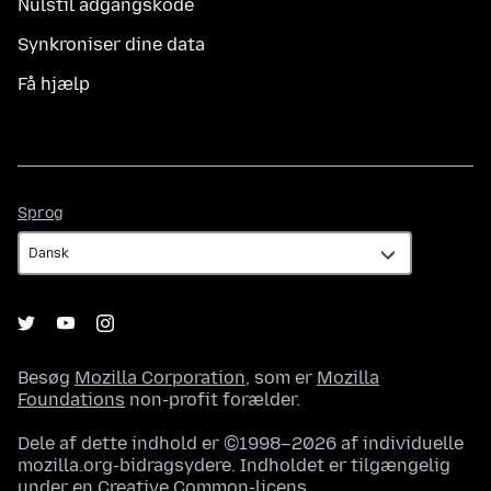
Nulstil adgangskode
Synkroniser dine data
Få hjælp
Sprog
Sprog
Besøg
Mozilla Corporation
, som er
Mozilla
Foundations
non-profit forælder.
Dele af dette indhold er ©1998–2026 af individuelle
mozilla.org-bidragsydere. Indholdet er tilgængelig
under en
Creative Common-licens
.