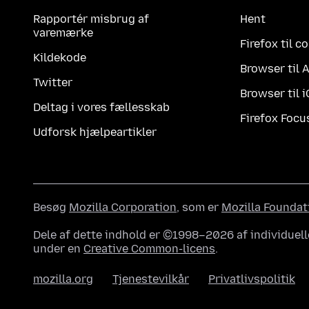
Rapportér misbrug af
Hent
varemærke
Firefox til 
Kildekode
Browser til 
Twitter
Browser til 
Deltag i vores fællesskab
Firefox Focu
Udforsk hjælpeartikler
Besøg
Mozilla Corporation
, som er
Mozilla Foundat
Dele af dette indhold er ©1998–2026 af individuell
under en
Creative Common-licens
.
mozilla.org
Tjenestevilkår
Privatlivspolitik