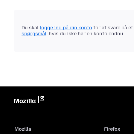
Du skal
logge ind på din konto
for at svare på e
spørgsmål
, hvis du ikke har en konto endnu.
Mozilla
Firefox