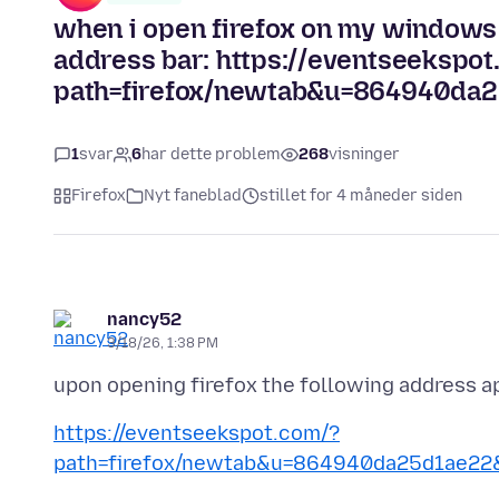
when i open firefox on my windows 1
address bar: https://eventseekspot
path=firefox/newtab&u=864940da2
1
svar
6
har dette problem
268
visninger
Firefox
Nyt faneblad
stillet for 4 måneder siden
nancy52
3/18/26, 1:38 PM
https://eventseekspot.com/?
path=firefox/newtab&u=864940da25d1ae22&