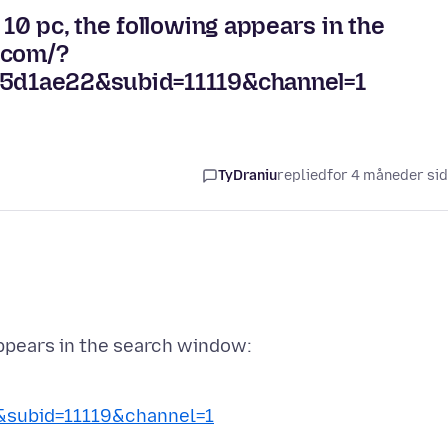
0 pc, the following appears in the
.com/?
5d1ae22&subid=11119&channel=1
TyDraniu
replied
for 4 måneder si
subid=11119&channel=1