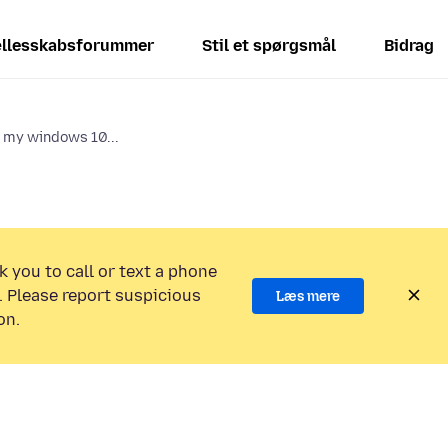
llesskabsforummer
Stil et spørgsmål
Bidrag
n my windows 10...
k you to call or text a phone
 Please report suspicious
Læs mere
on.