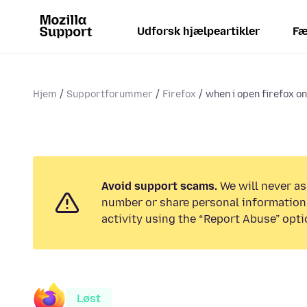
Udforsk hjælpeartikler
Fæ
Hjem
Supportforummer
Firefox
when i open firefox o
Avoid support scams.
We will never as
number or share personal information.
activity using the “Report Abuse” opti
Løst