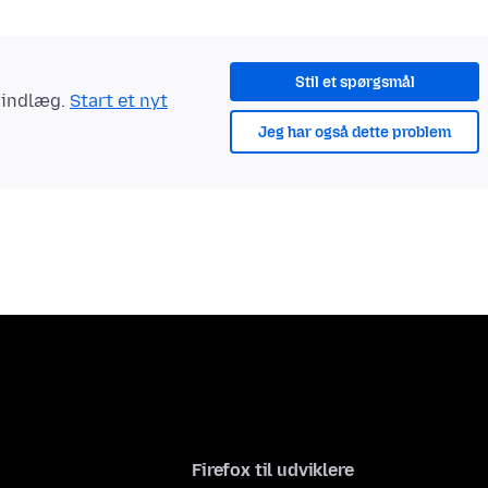
Stil et spørgsmål
t indlæg.
Start et nyt
Jeg har også dette problem
Firefox til udviklere